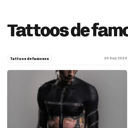
Tattoos de fam
20 Sep 2024
Tattoos de famosxs