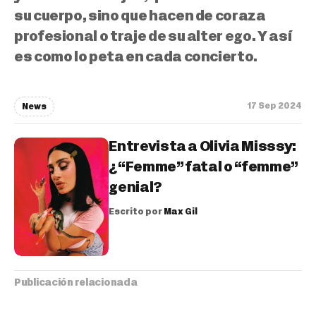
su cuerpo, sino que hacen de coraza
profesional o traje de su alter ego. Y así
es como lo peta en cada concierto.
17 Sep 2024
News
Entrevista a Olivia Misssy:
¿“Femme” fatal o “femme”
genial?
Escrito por
Max Gil
Publicación relacionada