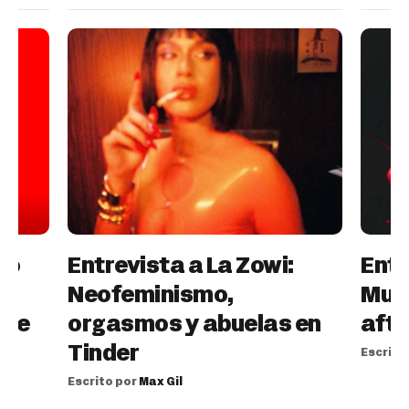
yo
Entrevista a La Zowi:
Entr
Neofeminismo,
Muy 
nte
orgasmos y abuelas en
afte
Tinder
Escrito
Escrito por
Max Gil