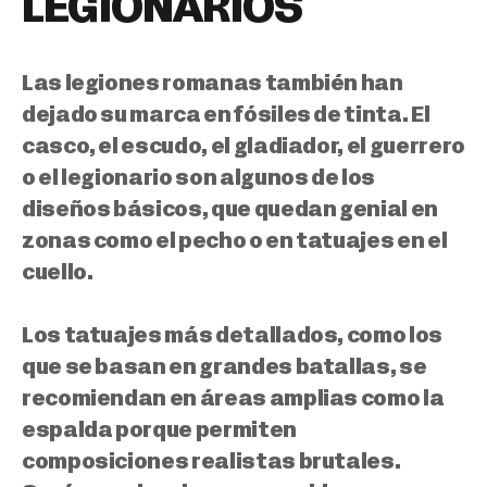
LEGIONARIOS
Las legiones romanas también han
dejado su marca en fósiles de tinta. El
casco, el escudo, el gladiador, el guerrero
o el legionario son algunos de los
diseños básicos, que quedan genial en
zonas como el pecho o en tatuajes en el
cuello.
Los tatuajes más detallados, como los
que se basan en grandes batallas, se
recomiendan en áreas amplias como la
espalda porque permiten
composiciones realistas brutales.