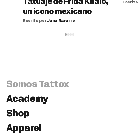
Tatuaje de Frida Khalo,
Escrito
un icono mexicano
Escrito por
Jana Navarro
Somos Tattox
Academy
Shop
Apparel