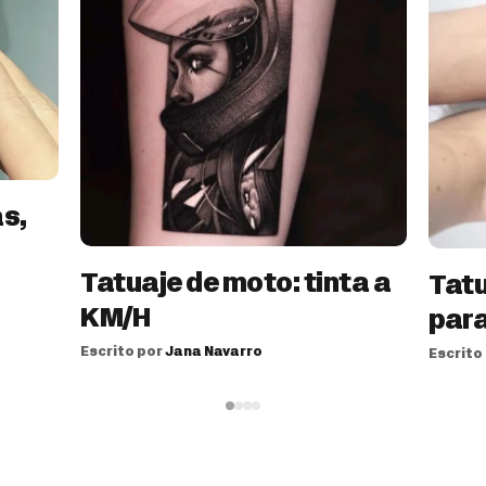
as,
Tatuaje de moto: tinta a
Tat
KM/H
para
Escrito por
Jana Navarro
Escrito