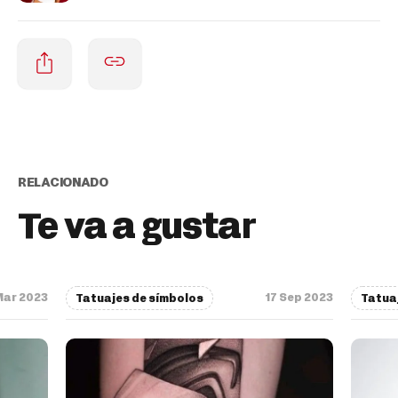
RELACIONADO
Te va a gustar
Mar 2023
17 Sep 2023
Tatuajes de símbolos
Tatua