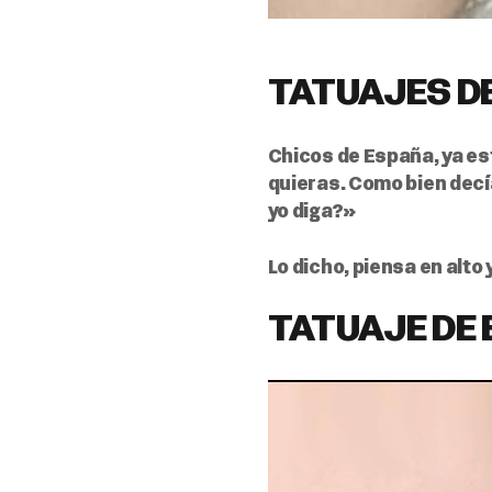
TATUAJES D
Chicos de España, ya es
quieras. Como bien decía
yo diga?»
Lo dicho, piensa en alto 
TATUAJE DE 