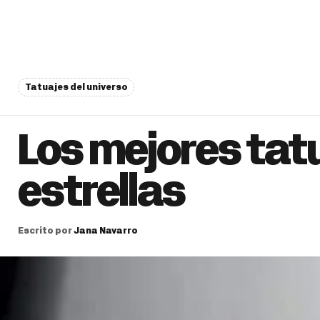
Tatuajes del universo
Los mejores tat
estrellas
Escrito por
Jana Navarro