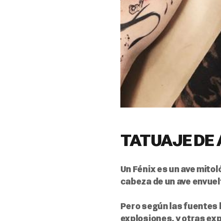
TATUAJE DE 
Un Fénix es un ave mitol
cabeza de un ave envuel
Pero según las fuentes 
explosiones, y otras ex