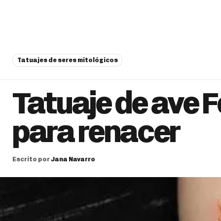
Tatuajes de seres mitológicos
Tatuaje de ave F
para renacer
Escrito por
Jana Navarro