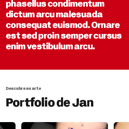
phasellus condimentum
dictum arcu malesuada
consequat euismod. Ornare
est sed proin semper cursus
enim vestibulum arcu.
Descubre su arte
Portfolio de Jan